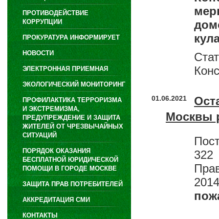
ме
ПРОТИВОДЕЙСТВИЕ
КОРРУПЦИИ
до
кул
ПРОКУРАТУРА ИНФОРМИРУЕТ
НОВОСТИ
Ста
Конс
ЭЛЕКТРОННАЯ ПРИЕМНАЯ
ЭКОЛОГИЧЕСКИЙ МОНИТОРИНГ
01.06.2021
Ост
ПРОФИЛАКТИКА ТЕРРОРИЗМА
И ЭКСТРЕМИЗМА,
Москвы 
ПРЕДУПРЕЖДЕНИЕ И ЗАЩИТА
ЖИТЕЛЕЙ ОТ ЧРЕЗВЫЧАЙНЫХ
СИТУАЦИЙ
Пост
ПОРЯДОК ОКАЗАНИЯ
322
БЕСПЛАТНОЙ ЮРИДИЧЕСКОЙ
Пра
ПОМОЩИ В ГОРОДЕ МОСКВЕ
201
ЗАЩИТА ПРАВ ПОТРЕБИТЕЛЕЙ
пож
АККРЕДИТАЦИЯ СМИ
КОНТАКТЫ