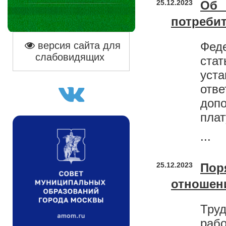
25.12.2023
Об
потреби
версия сайта для
Фед
слабовидящих
ста
ус
отв
допо
плат
...
25.12.2023
Пор
отношен
Труд
раб