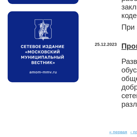
зак
коде
При 
25.12.2023
Про
Раз
обу
общ
доб
сет
разл
« первая
‹ 