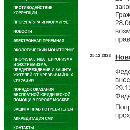
зак
ПРОТИВОДЕЙСТВИЕ
КОРРУПЦИИ
Гра
28.
ПРОКУРАТУРА ИНФОРМИРУЕТ
воз
НОВОСТИ
прав
ЭЛЕКТРОННАЯ ПРИЕМНАЯ
ЭКОЛОГИЧЕСКИЙ МОНИТОРИНГ
25.12.2023
Нов
ПРОФИЛАКТИКА ТЕРРОРИЗМА
И ЭКСТРЕМИЗМА,
ПРЕДУПРЕЖДЕНИЕ И ЗАЩИТА
Фед
ЖИТЕЛЕЙ ОТ ЧРЕЗВЫЧАЙНЫХ
вне
СИТУАЦИЙ
29.
ПОРЯДОК ОКАЗАНИЯ
Фед
БЕСПЛАТНОЙ ЮРИДИЧЕСКОЙ
ПОМОЩИ В ГОРОДЕ МОСКВЕ
Поп
ЗАЩИТА ПРАВ ПОТРЕБИТЕЛЕЙ
прох
АККРЕДИТАЦИЯ СМИ
КОНТАКТЫ