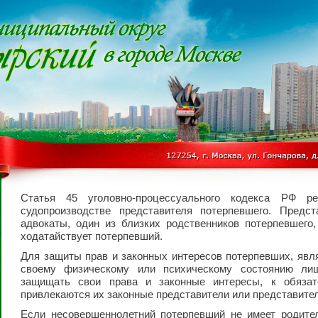
Статья 45 уголовно-процессуального кодекса РФ ре
судопроизводстве представителя потерпевшего. Предс
адвокаты, один из близких родственников потерпевшего,
ходатайствует потерпевший.
Для защиты прав и законных интересов потерпевших, яв
своему физическому или психическому состоянию лиш
защищать свои права и законные интересы, к обязат
привлекаются их законные представители или представител
Если несовершеннолетний потерпевший не имеет родител