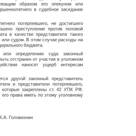
лежащим образом его опекуном или
ершеннолетнего в судебное заседание
етнего потерпевшего, не достигшего
ершено преступление против половой
ата в качестве представителя такого
 или судом. В этом случае расходы на
дерального бюджета.
и или определению суда законный
ыть отстранен от участия в уголовном
действия наносят ущерб интересам
тся другой законный представитель
тели и представители потерпевшего,
 которые закреплены ст. 42 УПК РФ.
 его права иметь по этому уголовному
. Головизнин