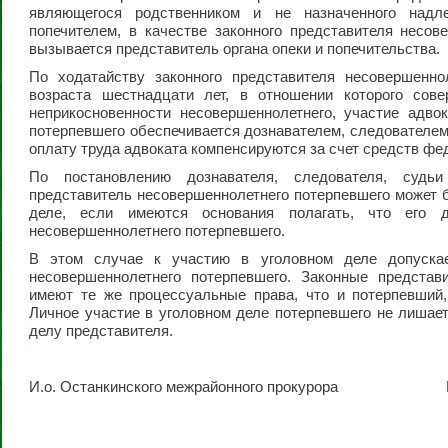
являющегося родственником и не назначенного над
попечителем, в качестве законного представителя несов
вызывается представитель органа опеки и попечительства.
По ходатайству законного представителя несовершеннол
возраста шестнадцати лет, в отношении которого сов
неприкосновенности несовершеннолетнего, участие адвок
потерпевшего обеспечивается дознавателем, следователем
оплату труда адвоката компенсируются за счет средств фе
По постановлению дознавателя, следователя, судь
представитель несовершеннолетнего потерпевшего может б
деле, если имеются основания полагать, что его 
несовершеннолетнего потерпевшего.
В этом случае к участию в уголовном деле допускае
несовершеннолетнего потерпевшего. Законные представи
имеют те же процессуальные права, что и потерпевший,
Личное участие в уголовном деле потерпевшего не лишает
делу представителя.
И.о. Останкинского межрайонного прокурора К.А