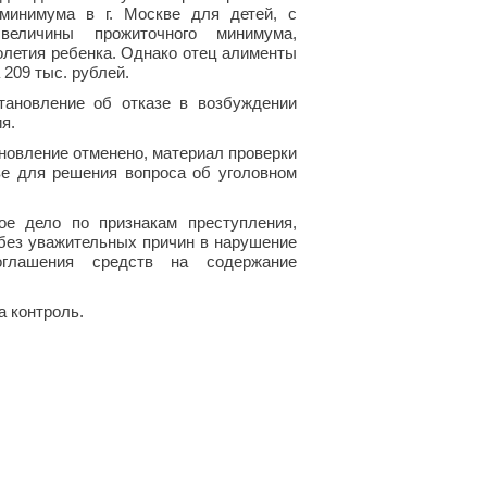
 минимума в г. Москве для детей, с
величины прожиточного минимума,
олетия ребенка. Однако отец алименты
209 тыс. рублей.
тановление об отказе в возбуждении
я.
новление отменено, материал проверки
е для решения вопроса об уголовном
ое дело по признакам преступления,
 без уважительных причин в нарушение
оглашения средств на содержание
а контроль.