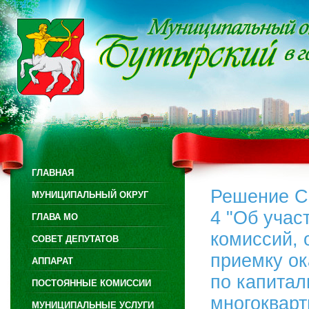
ГЛАВНАЯ
Решение Со
МУНИЦИПАЛЬНЫЙ ОКРУГ
4 "Об учас
ГЛАВА МО
комиссий, 
СОВЕТ ДЕПУТАТОВ
приемку ок
АППАРАТ
по капита
ПОСТОЯННЫЕ КОМИССИИ
многокварт
МУНИЦИПАЛЬНЫЕ УСЛУГИ