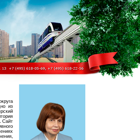
круга
но из
ырский
итория
. Сайт
вного
лениях
чения,