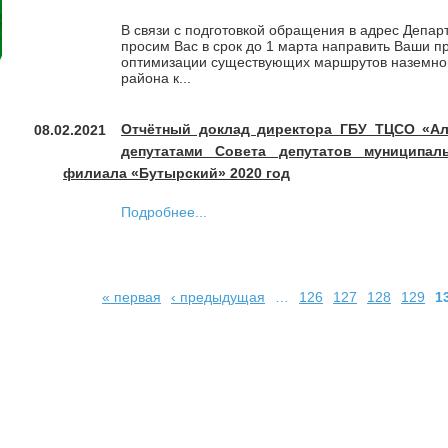
В связи с подготовкой обращения в адрес Депар
просим Вас в срок до 1 марта направить Ваши п
оптимизации существующих маршрутов наземного
района к...
Отчётный доклад директора ГБУ ТЦСО «Але
08.02.2021
депутатами Совета депутатов муниципал
филиала «Бутырский» 2020 год
Подробнее...
« первая
‹ предыдущая
…
126
127
128
129
1