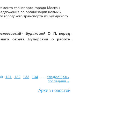
тамента транспорта города Москвы
редложения по организации новых и
 городского транспорта из Бутырского
ксеевский» Будаковой О. П. перед 
ьного округа Бутырский о работе 
30
131
132
133
134
…
следующая ›
последняя »
Архив новостей