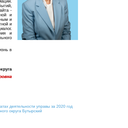
ации.
ытий,
айта -
ной и
зным и
тной и
алог.
ния и
льного
изнь в
круга
ровна
татах деятельности управы за 2020 год
ного округа Бутырский