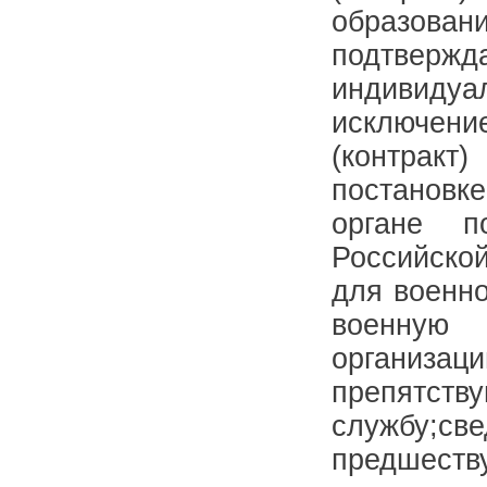
образов
подтвер
индивидуа
исключен
(контрак
постановк
органе п
Российской
для военн
военную
организ
препятств
службу;с
предшес