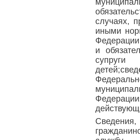
муницип
обязатель
случаях, 
иными нор
Федерации,
и обязате
супруги
детей;све
Федераль
муници
Федераци
действующ
Сведения, 
гражданин