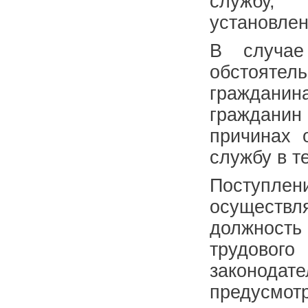
службу,
установле
В случае
обстояте
гражданин
гражданин
причинах 
службу в т
Поступлен
осуществ
должност
трудового
законод
предусмот