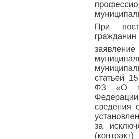
професси
муниципал
При пост
гражданин 
заявлен
муниципа
муниципал
статьей 15
ФЗ «О му
Федераци
сведения 
установле
за исключ
(контрак