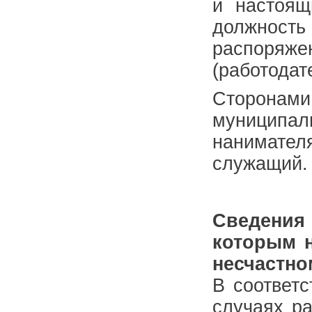
и настоящ
должност
распоря
(работодат
Сторонами
муниципа
нанимате
служащий.
Сведения
которым 
несчастно
В соответ
случаях ра