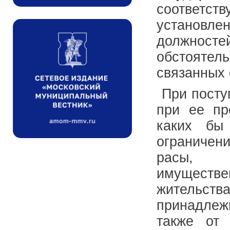
соответст
установле
должносте
обстоятел
связанных 
При посту
при ее пр
каких бы
ограничени
расы, н
имуществе
жительст
принадлеж
также от 