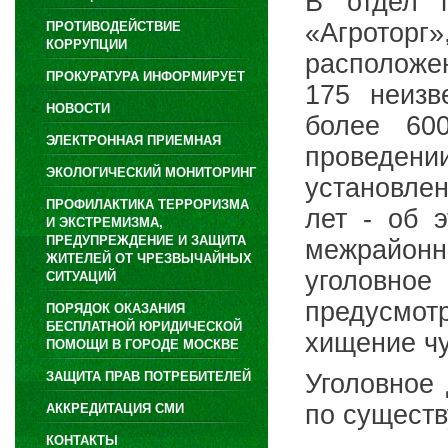
В отдел 
«Агроторг
ПРОТИВОДЕЙСТВИЕ
КОРРУПЦИИ
расположе
ПРОКУРАТУРА ИНФОРМИРУЕТ
175 неизв
НОВОСТИ
более 60
ЭЛЕКТРОННАЯ ПРИЕМНАЯ
проведен
ЭКОЛОГИЧЕСКИЙ МОНИТОРИНГ
установле
ПРОФИЛАКТИКА ТЕРРОРИЗМА
лет - об 
И ЭКСТРЕМИЗМА,
ПРЕДУПРЕЖДЕНИЕ И ЗАЩИТА
межрайонн
ЖИТЕЛЕЙ ОТ ЧРЕЗВЫЧАЙНЫХ
уголовно
СИТУАЦИЙ
предусмотр
ПОРЯДОК ОКАЗАНИЯ
БЕСПЛАТНОЙ ЮРИДИЧЕСКОЙ
хищение ч
ПОМОЩИ В ГОРОДЕ МОСКВЕ
ЗАЩИТА ПРАВ ПОТРЕБИТЕЛЕЙ
Уголовное
по существ
АККРЕДИТАЦИЯ СМИ
КОНТАКТЫ