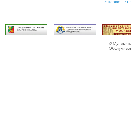
« первая
‹ 
© Муниципа
Обслужива