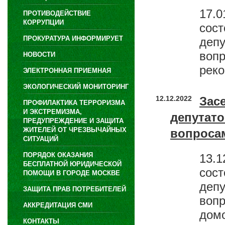
17.0
ПРОТИВОДЕЙСТВИЕ
КОРРУПЦИИ
сос
ПРОКУРАТУРА ИНФОРМИРУЕТ
деп
вопр
НОВОСТИ
реко
ЭЛЕКТРОННАЯ ПРИЕМНАЯ
ЭКОЛОГИЧЕСКИЙ МОНИТОРИНГ
12.12.2022
Зас
ПРОФИЛАКТИКА ТЕРРОРИЗМА
И ЭКСТРЕМИЗМА,
депутат
ПРЕДУПРЕЖДЕНИЕ И ЗАЩИТА
ЖИТЕЛЕЙ ОТ ЧРЕЗВЫЧАЙНЫХ
вопроса
СИТУАЦИЙ
ПОРЯДОК ОКАЗАНИЯ
13.1
БЕСПЛАТНОЙ ЮРИДИЧЕСКОЙ
сос
ПОМОЩИ В ГОРОДЕ МОСКВЕ
деп
ЗАЩИТА ПРАВ ПОТРЕБИТЕЛЕЙ
воп
АККРЕДИТАЦИЯ СМИ
домо
КОНТАКТЫ